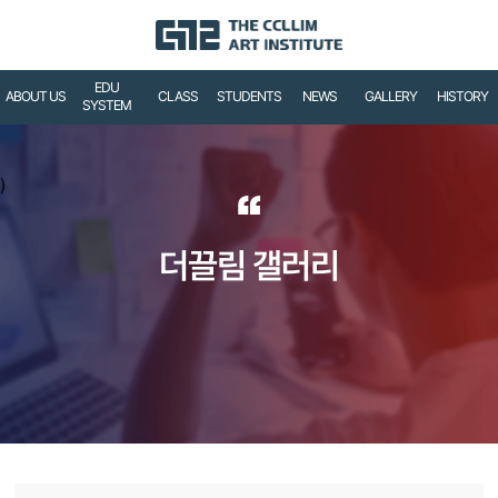
EDU
ABOUT US
CLASS
STUDENTS
NEWS
GALLERY
HISTORY
SYSTEM
)
“
더끌림 갤러리