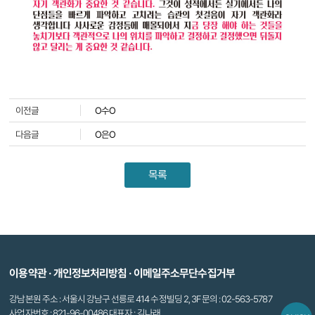
이전글
O수O
다음글
O은O
목록
이용약관
·
개인정보처리방침
·
이메일주소무단수집거부
강남본원 주소 : 서울시 강남구 선릉로 414 수정빌딩 2, 3F 문의 : 02-563-5787
사업자번호 : 821-96-00486 대표자 : 김나래