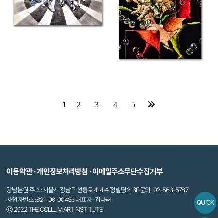
1
2
3
4
5
이용약관
·
개인정보처리방침
·
이메일주소무단수집거부
강남본원 주소 : 서울시 강남구 선릉로 414 수정빌딩 2, 3F 문의 : 02-563-5787
사업자번호 : 821-96-00486 대표자 : 김나래
QUICK
ⓒ 2022 THE CCLLLIM ART INSTITUTE