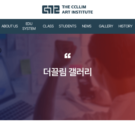
EDU
ABOUT US
CLASS
STUDENTS
NEWS
GALLERY
HISTORY
SYSTEM
)
“
더끌림 갤러리