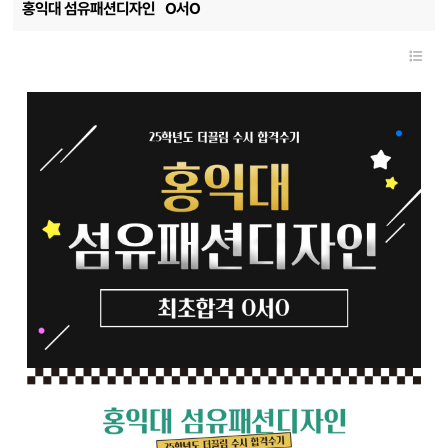
홍익대 섬유패션디자인
O서O