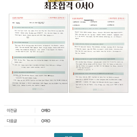
이전글
O예O
다음글
O여O