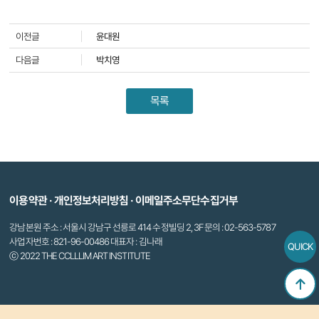
이전글
윤대원
다음글
박치영
목록
이용약관
·
개인정보처리방침
·
이메일주소무단수집거부
강남본원 주소 : 서울시 강남구 선릉로 414 수정빌딩 2, 3F 문의 : 02-563-5787
사업자번호 : 821-96-00486 대표자 : 김나래
QUICK
ⓒ 2022 THE CCLLLIM ART INSTITUTE